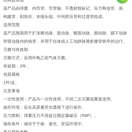
结构及组成
该产品由球囊、内导管、导管轴、不透射线标记、应力释放管、座、
构建管、刻痕丝、末端头端、中间挤压管和过渡管组成。
适用范围
该产品预期用于扩张髂动脉、股动脉、髂股动脉、腘动脉、腘下动脉
和肾动脉内的病变，并用于自体或人工动静脉透析瘘管狭窄的治疗。
灭菌与有效期
灭菌方式：采用环氧乙烷气体灭菌。
有效期：3年。
包装规格
1件/盒。
注意事项
一次性使用：产品为一次性使用，不得二次灭菌或重复使用。
操作环境：应在高质量荧光透视下进行操作。
压力限制：球囊压力不得超过额定爆破压（RBP）。
储存条件：储存于干燥、避光、室温环境中。