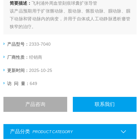
简要描述：
飞利浦外周血管刻痕球囊扩张导管
该产品预期用于扩张髂动脉、股动脉、髂股动脉、腘动脉、腘
下动脉和肾动脉内的病变，并用于自体或人工动静脉透析瘘管
狭窄的治疗。
产品型号：
2333-7040
厂商性质：
经销商
更新时间：
2025-10-25
访 问 量：
649
产品咨询
联系我们
产品分类
PRODUCT CATEGORY