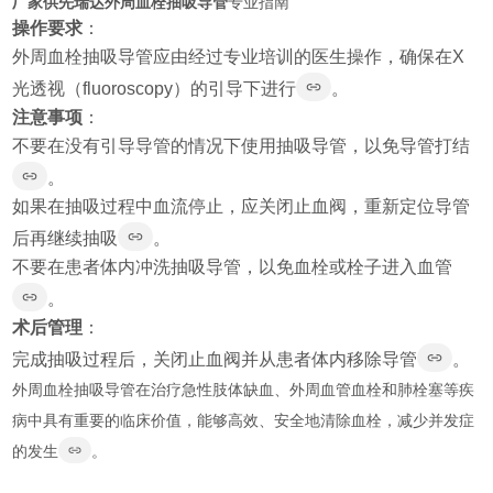
厂家供先瑞达外周血栓抽吸导管
专业指南
操作要求
：
外周血栓抽吸导管应由经过专业培训的医生操作，确保在X
光透视（fluoroscopy）的引导下进行
。
注意事项
：
不要在没有引导导管的情况下使用抽吸导管，以免导管打结
。
如果在抽吸过程中血流停止，应关闭止血阀，重新定位导管
后再继续抽吸
。
不要在患者体内冲洗抽吸导管，以免血栓或栓子进入血管
。
术后管理
：
完成抽吸过程后，关闭止血阀并从患者体内移除导管
。
外周血栓抽吸导管在治疗急性肢体缺血、外周血管血栓和肺栓塞等疾
病中具有重要的临床价值，能够高效、安全地清除血栓，减少并发症
的发生
。