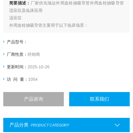
简要描述：
厂家供先瑞达外周血栓抽吸导管外周血栓抽吸导管
适应症及临床应用
适应症
外周血栓抽吸导管主要用于以下临床场景：
急性及亚急性外周血管血栓：
适用于急性肢体缺血（ALI）患者的动脉血栓性闭塞。
产品型号：
适用于上肢及下肢外周动脉、上肢外周静脉、髂股及下肢静脉
厂商性质：
经销商
等部位的血栓
更新时间：
2025-10-26
访 问 量：
1054
产品咨询
联系我们
产品分类
PRODUCT CATEGORY