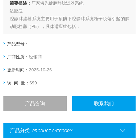
简要描述：
厂家供先健腔静脉滤器系统
适应症
腔静脉滤器系统主要用于预防下腔静脉系统栓子脱落引起的肺
动脉栓塞（PE），具体适应症包括：
已经发生有症状的PE或下腔静脉及髂、股、腘静脉急性血栓形
成的患者，且存在以下情况之一：
产品型号：
抗凝治疗禁忌证。
厂商性质：
经销商
抗凝治疗过程中发生出血等并发症。
充分抗凝治疗后仍复发PE。
更新时间：
2025-10-26
诊断为易栓症且反复发生PE。
急性下肢深静脉血栓（DVT），欲行经导管接触性溶栓治疗
访 问 量：
699
（CDT）或经皮机械性血
产品咨询
联系我们
产品分类
PRODUCT CATEGORY