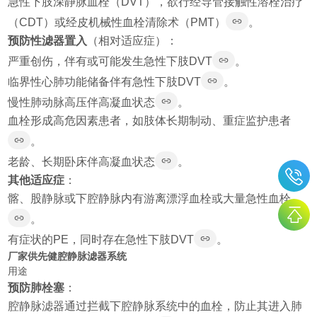
急性下肢深静脉血栓（DVT），欲行经导管接触性溶栓治疗
（CDT）或经皮机械性血栓清除术（PMT）
。
预防性滤器置入
（相对适应症）：
严重创伤，伴有或可能发生急性下肢DVT
。
临界性心肺功能储备伴有急性下肢DVT
。
慢性肺动脉高压伴高凝血状态
。
血栓形成高危因素患者，如肢体长期制动、重症监护患者
。
老龄、长期卧床伴高凝血状态
。
其他适应症
：
髂、股静脉或下腔静脉内有游离漂浮血栓或大量急性血栓
。
有症状的PE，同时存在急性下肢DVT
。
厂家供先健腔静脉滤器系统
用途
预防肺栓塞
：
腔静脉滤器通过拦截下腔静脉系统中的血栓，防止其进入肺