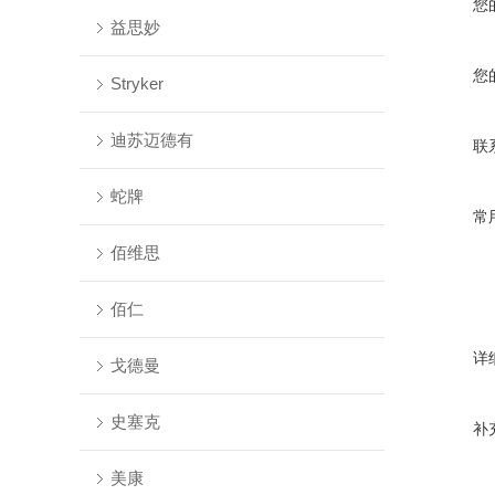
您
益思妙
您
Stryker
迪苏迈德有
联
蛇牌
常
佰维思
佰仁
详
戈德曼
史塞克
补
美康