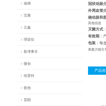
迪姆
冠状动脉
外周血管
宝雅
桡动脉和
其他信息
立鑫
灭菌方式
有效期
：
理诺珐
包装
：每
美敦力指引
新津事丰
微创
产品咨
埃普特
犹他
昊朗