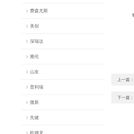
费森尤斯
美创
深瑞达
雅伦
山友
上一篇：
普利瑞
下一篇：
微新
先健
欧姆龙