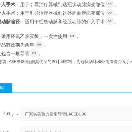
介入手术
：用于引导治疗器械到达冠状动脉病变部位
。
介入手术
：用于引导治疗器械到达外周血管病变部位
。
股动脉途径
：适用于经桡动脉和经股动脉的介入手术
。
：采用环氧乙烷灭菌，一次性使用
。
产品有效期为两年
。
盒包含一根导管
。
导管LA6EBU30凭借其优良的设计和材料，为冠状动脉和外周血管介入
询
产品：