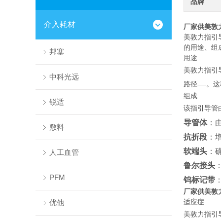
品牌
介入耗材
厂家供美敦力
美敦力指引导
的用途、组
邦塞
用途
美敦力指引
中科光远
路径
。这
组成
锐适
该指引导管
导管体
：
敷料
抗折段
：
软端头
：
人工血管
鲁尔接头
PFM
钨标记带
厂家供美敦力
适应症
优他
美敦力指引导