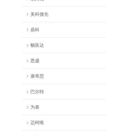
美科微先
鼎科
畅医达
恩盛
康蒂思
巴尔特
为泰
迈柯唯