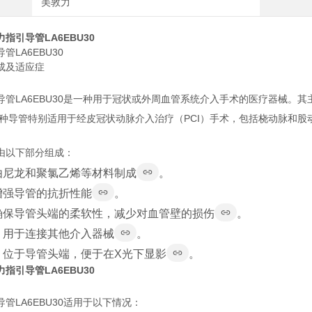
美敦力
指引导管LA6EBU30
管LA6EBU30
成及适应症
导管LA6EBU30是一种用于冠状或外周血管系统介入手术的医疗器械。
种导管特别适用于经皮冠状动脉介入治疗（PCI）手术，包括桡动脉和股
由以下部分组成：
由尼龙和聚氯乙烯等材料制成
。
增强导管的抗折性能
。
确保导管头端的柔软性，减少对血管壁的损伤
。
：用于连接其他介入器械
。
：位于导管头端，便于在X光下显影
。
指引导管LA6EBU30
管LA6EBU30适用于以下情况：