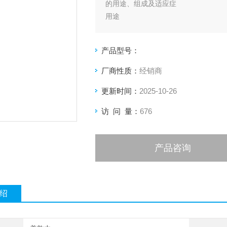
的用途、组成及适应症
用途
美敦力指引导管LA6EBU30是一种
为治疗器械（如导丝、球囊、支架等
产品型号：
治疗（PCI）手术，包括桡动脉和股动
厂商性质：
经销商
更新时间：
2025-10-26
访 问 量：
676
产品咨询
绍