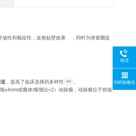
的开放性和顺应性，改善贴壁效果
，同时为弹簧圈提
电话
输送
，提高了临床选择的多样性
。
扫码加微信
≥4mm或瘤体/瘤颈比<2）动脉瘤，动脉瘤位于前循