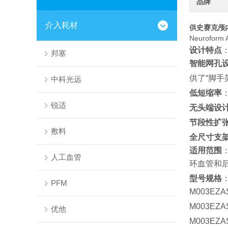
品牌
介入耗材
供史赛克颅内
Neurofor
设计特点
邦塞
智能网孔
供了“脚手
中科光远
低短缩率
锐适
无头端设
节段性扩
敷料
全尺寸支架可
适用范围
人工血管
环血管和后
型号规格
PFM
M003EZ
M003EZ
优他
M003EZ