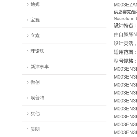
迪姆
M003EZ
供史赛克颅内
Neurofo
宝雅
设计特点
由自膨胀N
立鑫
设计灵活
理诺珐
适用范围
型号规格
新津事丰
M003EN
M003EN
微创
M003EN
M003EN
埃普特
M003EN
M003EN
犹他
M003EN
M003EN
昊朗
M003EN