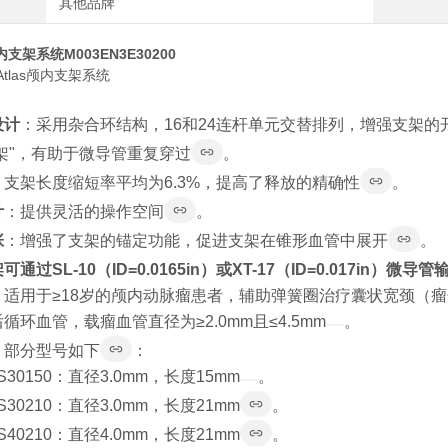
其他品牌
支架系统M003EN3E30200
m Atlas颅内支架系统
：
设计
：采用杂合环结构，16和24连杆单元交替排列，增强支架
架"，有助于微导管重复穿过
。
：支架长度缩短率平均为6.3%，提高了释放的精确性
。
计
：提供灵活的操作空间
。
张
：增强了支架的锚定功能，促进支架在锥形血管中展开
。
通过SL-10（ID=0.0165in）或XT-17（ID=0.017in）微导管
：适用于≥18岁的颅内动脉瘤患者，辅助弹簧圈治疗囊状宽颈（瘤颈
循环血管，载瘤血管直径为≥2.0mm且≤4.5mm
。
：部分型号如下
：
AS30150：直径3.0mm，长度15mm
。
AS30210：直径3.0mm，长度21mm
。
AS40210：直径4.0mm，长度21mm
。