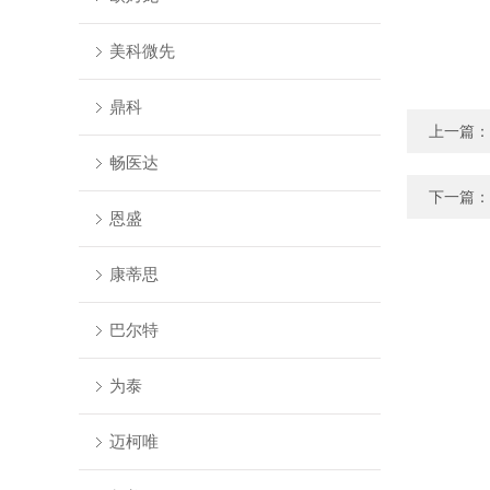
美科微先
鼎科
上一篇：
畅医达
下一篇：
恩盛
康蒂思
巴尔特
为泰
迈柯唯