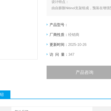
设计特点：
由自膨胀Nitinol支架组成，预装在增
设计灵活，增强了输送能力，工程化设
适用范围：该系统在人体使用前需要获
产品型号：
厂商性质：
经销商
更新时间：
2025-10-26
访 问 量：
347
产品咨询
绍