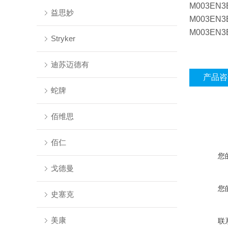
M003EN
益思妙
M003EN
M003EN
Stryker
迪苏迈德有
产品咨
蛇牌
佰维思
佰仁
您
戈德曼
您
史塞克
美康
联