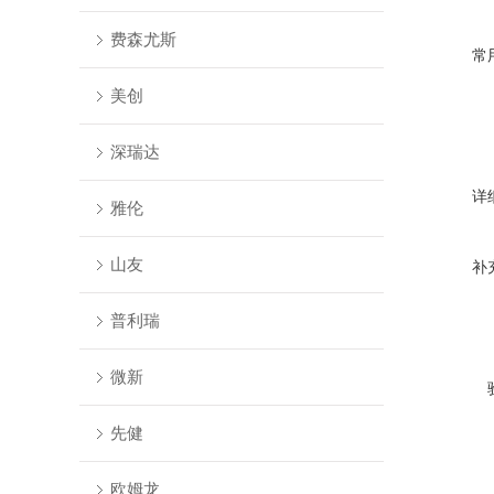
费森尤斯
常
美创
深瑞达
详
雅伦
山友
补
普利瑞
微新
先健
欧姆龙