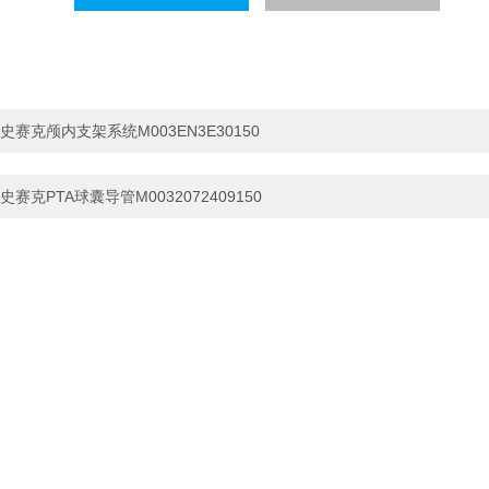
史赛克颅内支架系统M003EN3E30150
史赛克PTA球囊导管M0032072409150