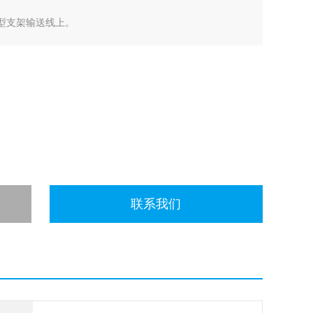
强型支架输送线上。
计以提高顺应性、灵活性和可达性。
得IRB（机构审查委员会）的批准
联系我们