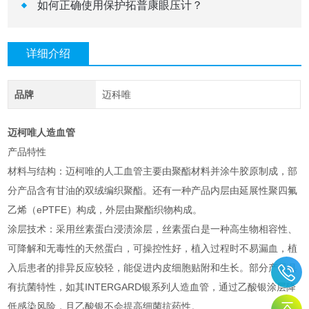
如何正确使用保护拓普康眼压计？
详细介绍
品牌
迈科唯
迈柯唯人造血管
产品特性
材料与结构：迈柯唯的人工血管主要由聚酯材料并涂牛胶原制成，部
分产品含有甘油的双绒编织聚酯。还有一种产品内层由延展性聚四氟
乙烯（ePTFE）构成，外层由聚酯织物构成。
涂层技术：采用丝素蛋白浸渍涂层，丝素蛋白是一种高生物相容性、
可降解和无毒性的天然蛋白，可操控性好，植入过程时不易漏血，植
入后患者的排异反应较轻，能促进内皮细胞贴附和生长。部分产品具
有抗菌特性，如其INTERGARD银系列人造血管，通过乙酸银涂层降
低感染风险，且乙酸银不会提高细菌抗药性。