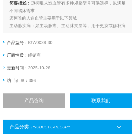
简要描述：
迈柯唯人造血管有多种规格型号可供选择，以满足
不同临床需求
迈柯唯的人造血管主要用于以下领域：
主动脉疾病：如主动脉瘤、主动脉夹层等，用于更换或修补病
变的主动脉。
外周动脉疾病：用于治疗外周动脉狭窄或闭塞。
产品型号：
IGW0038-30
血液透析：用于建立血液透析通路。
厂商性质：
经销商
更新时间：
2025-10-26
访 问 量：
396
产品咨询
联系我们
产品分类
PRODUCT CATEGORY