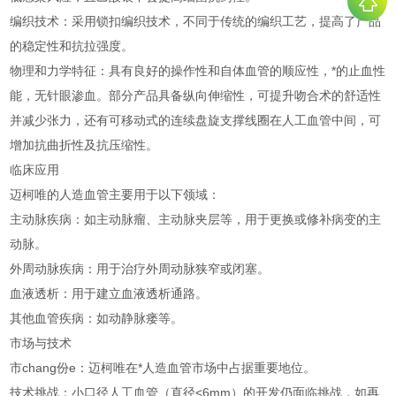
编织技术：采用锁扣编织技术，不同于传统的编织工艺，提高了产品
的稳定性和抗拉强度。
物理和力学特征：具有良好的操作性和自体血管的顺应性，*的止血性
能，无针眼渗血。部分产品具备纵向伸缩性，可提升吻合术的舒适性
并减少张力，还有可移动式的连续盘旋支撑线圈在人工血管中间，可
增加抗曲折性及抗压缩性。
临床应用
迈柯唯的人造血管主要用于以下领域：
主动脉疾病：如主动脉瘤、主动脉夹层等，用于更换或修补病变的主
动脉。
外周动脉疾病：用于治疗外周动脉狭窄或闭塞。
血液透析：用于建立血液透析通路。
其他血管疾病：如动静脉瘘等。
市场与技术
市chang份e：迈柯唯在*人造血管市场中占据重要地位。
技术挑战：小口径人工血管（直径<6mm）的开发仍面临挑战，如再