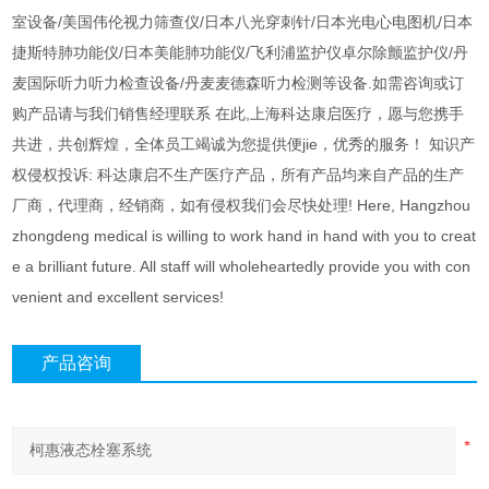
室设备/美国伟伦视力筛查仪/日本八光穿刺针/日本光电心电图机/日本
捷斯特肺功能仪/日本美能肺功能仪/飞利浦监护仪卓尔除颤监护仪/丹
麦国际听力听力检查设备/丹麦麦德森听力检测等设备.如需咨询或订
购产品请与我们销售经理联系 在此,上海科达康启医疗，愿与您携手
共进，共创辉煌，全体员工竭诚为您提供便jie，优秀的服务！ 知识产
权侵权投诉: 科达康启不生产医疗产品，所有产品均来自产品的生产
厂商，代理商，经销商，如有侵权我们会尽快处理! Here, Hangzhou
zhongdeng medical is willing to work hand in hand with you to creat
e a brilliant future. All staff will wholeheartedly provide you with con
venient and excellent services!
产品咨询