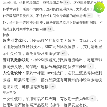
经丛阻滞、坐骨神经阻滞、股神经阻滞等
。这些阻滞技术根据外
科手术要求，采用不同路径，达到良好阻滞效果，尤其适用于合并多
种呼吸循环系统疾病、不适合长时间全身麻醉的老年患者
。此
外，还可用于连续神经阻滞，解决传统单次注射麻醉作用时间短、不
能满足长时间手术麻醉的问题
。
特点
超声引导优化
：部分品牌的穿刺针专为超声引导优化，针身
采用激光蚀刻显影技术，360°高对比度显影，可实时清晰显
示针尖位置，避免血管及组织误穿
。
智能刺激器联动
：神经刺激器支持微调电流输出，与超声影
像同步反馈，确保电生理信号与解剖定位双重验证
。
人性化设计
：穿刺针标配Luer锁接口，适配主流品牌神经刺
激器，即插即用
；部分品牌还有可拆卸的神经刺激电缆
连接系统，可根据需要连接
。
注意事项
一次性使用，采用环氧乙烷灭菌，有效期一般为5年
。
使用时需严格按照产品说明书操作，确保安全有效。