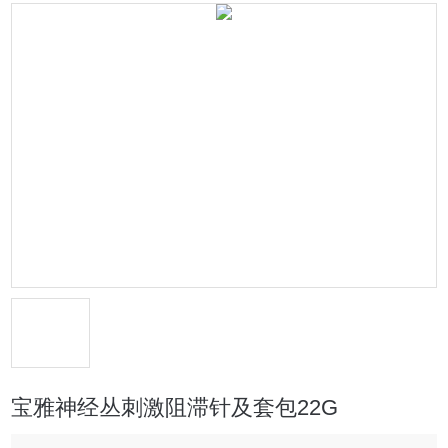
宝雅神经丛刺激阻滞针及套包22G