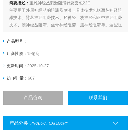
简要描述：
宝雅神经丛刺激阻滞针及套包22G
主要用于外周神经丛的阻滞及刺激，具体技术包括颈丛神经阻
滞技术、臂丛神经阻滞技术、尺神经、桡神经和正中神经阻滞
技术、腰神经丛阻滞、坐骨神经阻滞、股神经阻滞等。这些阻
滞技术根据外科手术要求，采用不同路径，达到良好阻滞效
果，尤其适用于合并多种呼吸循环系统疾病、不适合长时间全
产品型号：
身麻醉的老年患者。此外，还可用于连续神经阻滞，解决传统
厂商性质：
经销商
单次注射麻醉作用时间短、不能满足长时间手
更新时间：
2025-10-27
访 问 量：
667
产品咨询
联系我们
产品分类
PRODUCT CATEGORY