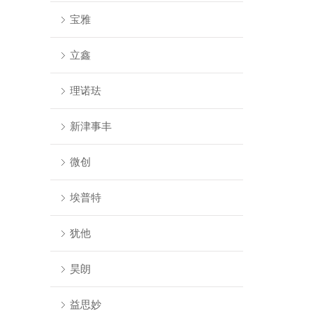
宝雅
立鑫
理诺珐
新津事丰
微创
埃普特
犹他
昊朗
益思妙