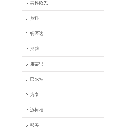
美科微先
鼎科
畅医达
恩盛
康蒂思
巴尔特
为泰
迈柯唯
邦美