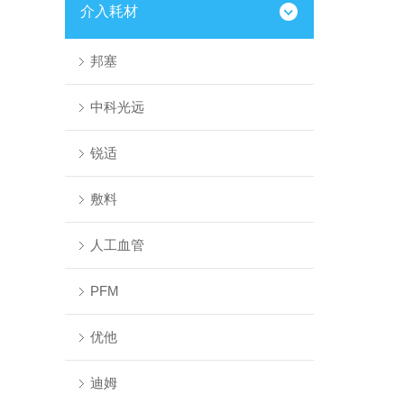
介入耗材
邦塞
中科光远
锐适
敷料
人工血管
PFM
优他
迪姆