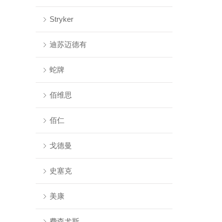
Stryker
迪苏迈德有
蛇牌
佰维思
佰仁
戈德曼
史塞克
美康
费森尤斯