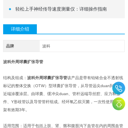
轻松上手神经传导速度测量仪：详细操作指南
详细介绍
品牌
波科
波科外周球囊扩张导管
结构及组成：
波科外周球囊扩张导管
该产品是带有铂铱合金不透射线
标记的整体交换（OTW）型球囊扩张导管，从导管远尖duan到球囊
近端涂覆涂层。由球囊、缓冲尖duan、管杆远端导丝腔、应力释放
件、Y形歧管以及导管管杆组成。经环氧乙烷灭菌，一次性使用。货
架有效期3年。
适用范围：适用于包括上肢、肾、髂和腹股沟下血管在内的周围血管