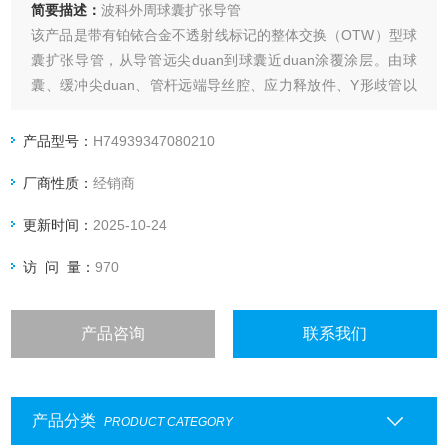
简要描述：
波科外周球囊扩张导管
该产品是带有铂铱合金不透射线标记的整体交换（OTW）型球
囊扩张导管，从导管远尖duan到球囊近duan涂覆涂层。由球
囊、缓冲尖duan、管杆远端导丝腔、应力释放件、Y形歧管以
及导管管杆组成。经环氧乙烷灭菌，一次性使用。货架有效期
3年。
产品型号：
H74939347080210
厂商性质：
经销商
更新时间：
2025-10-24
访 问 量：
970
产品咨询
联系我们
产品分类
PRODUCT CATEGORY