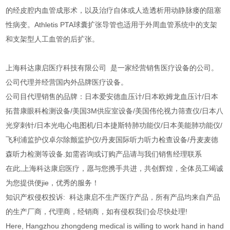
的经皮腔内血管成形术，以及治疗自体或人造透析用动静脉瘘的阻塞
性病变。Athletis PTA球囊扩张导管也适用于外周血管系统中的支架
和支架型人工血管的后扩张。
上海科达康启医疗科技有限公司 是一家经营销售医疗设备的公司。
公司代理并经营国内外品牌医疗设备。
公司目代理销售的品牌：日本爱安德血压计/日本欧姆龙血压计/日本
拓普康眼科检测设备/美国3M供应室设备/美国伟伦视力筛查仪/日本八
光穿刺针/日本光电心电图机/日本捷斯特肺功能仪/日本美能肺功能仪/
飞利浦监护仪卓尔除颤监护仪/丹麦国际听力听力检查设备/丹麦麦德
森听力检测等设备.如需咨询或订购产品请与我们销售经理联系
在此,上海科达康启医疗，愿与您携手共进，共创辉煌，全体员工竭诚
为您提供便jie，优秀的服务！
知识产权侵权投诉: 科达康启不生产医疗产品，所有产品均来自产品
的生产厂商，代理商，经销商，如有侵权我们会尽快处理!
Here, Hangzhou zhongdeng medical is willing to work hand in hand