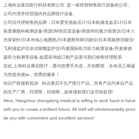
上海科达康启医疗科技有限公司 是一家经营销售医疗设备的公司。
公司代理并经营国内外品牌医疗设备。
公司目代理销售的品牌：日本爱安德血压计/日本欧姆龙血压计/日本
拓普康眼科检测设备/美国3M供应室设备/美国伟伦视力筛查仪/日本八
光穿刺针/日本光电心电图机/日本捷斯特肺功能仪/日本美能肺功能仪/
飞利浦监护仪卓尔除颤监护仪/丹麦国际听力听力检查设备/丹麦麦德
森听力检测等设备.如需咨询或订购产品请与我们销售经理联系
在此,上海科达康启医疗，愿与您携手共进，共创辉煌，全体员工竭诚
为您提供便jie，优秀的服务！
知识产权侵权投诉: 科达康启不生产医疗产品，所有产品均来自产品
的生产厂商，代理商，经销商，如有侵权我们会尽快处理!
Here, Hangzhou zhongdeng medical is willing to work hand in hand
with you to create a brilliant future. All staff will wholeheartedly provi
de you with convenient and excellent services!