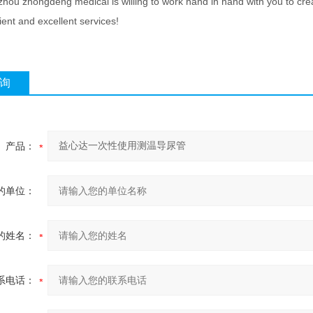
ou zhongdeng medical is willing to work hand in hand with you to create 
ent and excellent services!
询
产品：
的单位：
的姓名：
系电话：