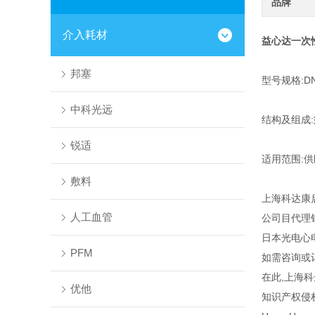
品牌
介入耗材
益心达一次
邦塞
型号规格:DN
中科光远
结构及组成:
锐适
适用范围:
敷料
上海科达康
人工血管
公司目代理
日本光电心
PFM
如需咨询或
在此,上海
优他
知识产权侵