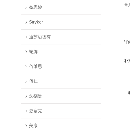
常
益思妙
Stryker
迪苏迈德有
详
蛇牌
补
佰维思
佰仁
戈德曼
史塞克
美康