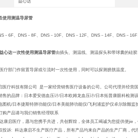
益心达
性使用测温导尿管
S－6F、DNS－8F、DNS－10F、DNS－12F、DNS－14F、DNS－16F
益心达一次性使用测温导尿管
由插头、测温线、测温探头和带球囊的硅胶
供医疗部门作留置导尿或引流时一次性使用，同时可以探测膀胱温度。
启医疗科技有限公司 是一家经营销售医疗设备的公司。公司代理并经营
销售的品牌：日本爱安德血压计/日本欧姆龙血压计/日本拓普康眼科检测设备
电图机/日本捷斯特肺功能仪/日本美能肺功能仪/飞利浦监护仪卓尔除颤监
订购产品请与我们销售经理联系
科达康启医疗，愿与您携手共进，共创辉煌，全体员工竭诚为您提供便jie
权投诉: 科达康启不生产医疗产品，所有产品均来自产品的生产厂商，代