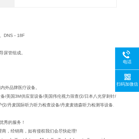
、DNS－18F
导尿管组成。
电话
扫码加微信
国内外品牌医疗设备。
/美国3M供应室设备/美国伟伦视力筛查仪/日本八光穿刺针/
护仪/丹麦国际听力听力检查设备/丹麦麦德森听力检测等设备.
，优秀的服务！
理商，经销商，如有侵权我们会尽快处理!