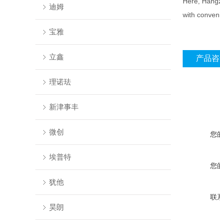
Here, Hangzh
迪姆
with conveni
宝雅
立鑫
产品咨
理诺珐
新津事丰
微创
您
埃普特
您
犹他
联
昊朗