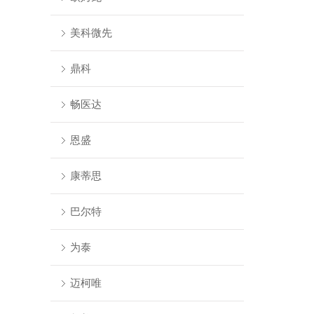
美科微先
鼎科
畅医达
恩盛
康蒂思
巴尔特
为泰
迈柯唯