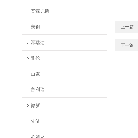
费森尤斯
美创
上一篇：
深瑞达
下一篇：
雅伦
山友
普利瑞
微新
先健
欧姆龙