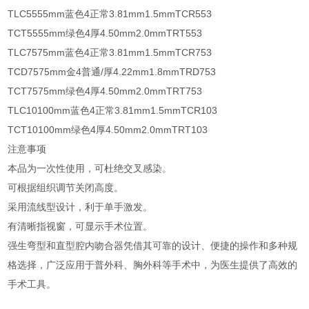
TLC55
55mm
蓝色
4
正常
3.81mm
1.5mm
TCR55
3
TCT55
55mm
绿色
4
厚
4.50mm
2.0mm
TRT55
3
TLC75
75mm
蓝色
4
正常
3.81mm
1.5mm
TCR75
3
TCD75
75mm
金
4
普通/厚
4.22mm
1.8mm
TRD75
3
TCT75
75mm
绿色
4
厚
4.50mm
2.0mm
TRT75
3
TLC10
100mm
蓝色
4
正常
3.81mm
1.5mm
TCR10
3
TCT10
100mm
绿色
4
厚
4.50mm
2.0mm
TRT10
3
注意事项
本品为一次性使用，可杜绝交叉感染。
可根据组织调节关闭高度。
采用流线型设计，利于单手激发。
有清晰指视窗，可显示手术位置。
强生弯型和直型腔内吻合器凭借其可靠的设计、便捷的操作和多种规
格选择，广泛应用于普外科、胸外科等手术中，为医生提供了高效的
手术工具。