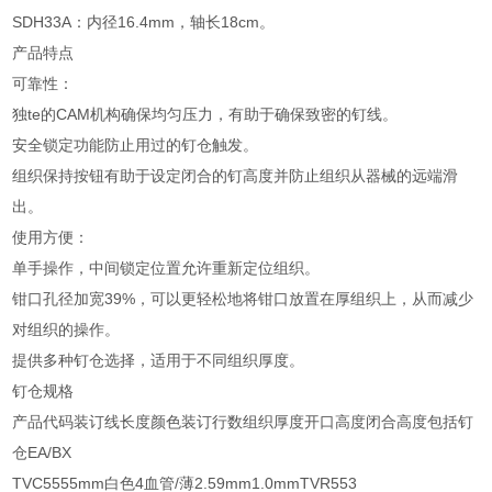
SDH33A：内径16.4mm，轴长18cm。
产品特点
可靠性：
独te的CAM机构确保均匀压力，有助于确保致密的钉线。
安全锁定功能防止用过的钉仓触发。
组织保持按钮有助于设定闭合的钉高度并防止组织从器械的远端滑
出。
使用方便：
单手操作，中间锁定位置允许重新定位组织。
钳口孔径加宽39%，可以更轻松地将钳口放置在厚组织上，从而减少
对组织的操作。
提供多种钉仓选择，适用于不同组织厚度。
钉仓规格
产品代码
装订线长度
颜色
装订行数
组织厚度
开口高度
闭合高度
包括钉
仓
EA/BX
TVC55
55mm
白色
4
血管/薄
2.59mm
1.0mm
TVR55
3