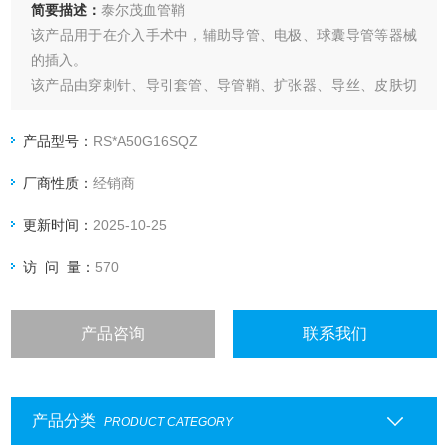
简要描述：
泰尔茂血管鞘
该产品用于在介入手术中，辅助导管、电极、球囊导管等器械
的插入。
该产品由穿刺针、导引套管、导管鞘、扩张器、导丝、皮肤切
开器、注射器组成。导管鞘的材质为含氧化铋的ETFE。导引
套管的材质为加硫酸钡(20%)的乙烯-四氟乙烯共物。塑料型导
产品型号：
RS*A50G16SQZ
丝表面涂覆有硅涂层。
厂商性质：
经销商
更新时间：
2025-10-25
访 问 量：
570
产品咨询
联系我们
产品分类
PRODUCT CATEGORY