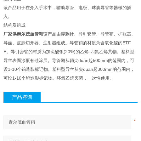
该产品用于在介入手术中，辅助导管、电极、球囊导管等器械的插
入。
结构及组成
厂家供
泰尔茂血管鞘
该产品由穿刺针、导引套管、导管鞘、扩张器、
导丝、皮肤切开器、注射器组成。导管鞘的材质为含氧化铋的ETF
E。导引套管的材质为加硫酸钡(20%)的乙烯-四氟乙烯共物。塑料型
导丝表面涂覆有硅涂层。导管鞘从鞘尖duan起500mm的范围内，可
设1-10个钨造影标记物。塑料型导丝从尖duan起300mm的范围内，
可设1-10个钨造影标记物。环氧乙烷灭菌，一次性使用。
产品咨询