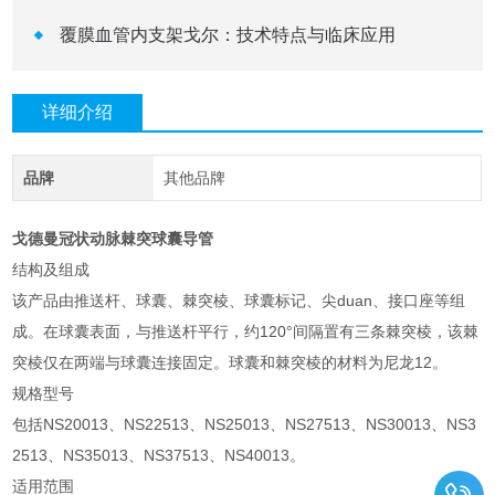
覆膜血管内支架戈尔：技术特点与临床应用
详细介绍
品牌
其他品牌
戈德曼冠状动脉棘突球囊导管
结构及组成
该产品由推送杆、球囊、棘突棱、球囊标记、尖duan、接口座等组
成。在球囊表面，与推送杆平行，约120°间隔置有三条棘突棱，该棘
突棱仅在两端与球囊连接固定。球囊和棘突棱的材料为尼龙12。
规格型号
包括NS20013、NS22513、NS25013、NS27513、NS30013、NS3
2513、NS35013、NS37513、NS40013。
适用范围