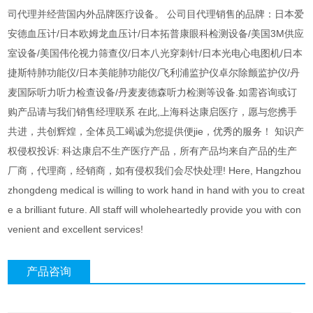
司代理并经营国内外品牌医疗设备。 公司目代理销售的品牌：日本爱
安德血压计/日本欧姆龙血压计/日本拓普康眼科检测设备/美国3M供应
室设备/美国伟伦视力筛查仪/日本八光穿刺针/日本光电心电图机/日本
捷斯特肺功能仪/日本美能肺功能仪/飞利浦监护仪卓尔除颤监护仪/丹
麦国际听力听力检查设备/丹麦麦德森听力检测等设备.如需咨询或订
购产品请与我们销售经理联系 在此,上海科达康启医疗，愿与您携手
共进，共创辉煌，全体员工竭诚为您提供便jie，优秀的服务！ 知识产
权侵权投诉: 科达康启不生产医疗产品，所有产品均来自产品的生产
厂商，代理商，经销商，如有侵权我们会尽快处理! Here, Hangzhou
zhongdeng medical is willing to work hand in hand with you to creat
e a brilliant future. All staff will wholeheartedly provide you with con
venient and excellent services!
产品咨询