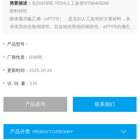
简要描述：
戈尔GORE-TEX®人工血管HT064050W
材料特性
膨体聚四氟乙烯（ePTFE）：是戈尔人工血管的主要材料，具
有优异的生物相容性、抗血栓性和组织相容性。ePTFE的微孔
结构有利于组织的生长和固定，减少感染风险。
生物活性肝素涂层：如在GORE® PROPATEN® 人工血管和
产品型号：
GORE® ACUSEAL 人工血管中应用，通过共价键结合肝素，
厂商性质：
经销商
显著降低血栓形成的风险
更新时间：
2025-10-26
访 问 量：
576
产品咨询
联系我们
产品分类
PRODUCT CATEGORY