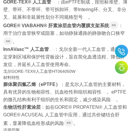
GORE-TEX® 人工血管
：由ePTFE制成，按照标准壁、薄
壁、带环、不带环、带可拆卸环、带Intering环、分叉、非分
叉、延展和非延展性划分不同规格型号
。
GORE® VIABAHN® 肝素涂层血管内覆膜支架系统
：
用于治疗血管狭窄或阻塞，如动静脉通路的静脉吻合口狭窄
。
InnAVasc™ 人工血管
：戈尔全新一代人工血管，通过固
定穿刺区域和保护性背板设计，旨在简化血透流程、降低并
发症，并延长人工血管使用寿命。
戈尔GORE-TEX®人工血管HT064050W
材料特性
膨体聚四氟乙烯（ePTFE）
：是戈尔人工血管的主要材料，
具有优异的生物相容性、抗血栓性和组织相容性
。ePTFE
的微孔结构有利于组织的生长和固定，减少感染风险
。
生物活性肝素涂层
：如在GORE® PROPATEN® 人工血管和
GORE® ACUSEAL 人工血管中应用，通过共价键结合肝
素，显著降低血栓形成的风险
。
适用范围