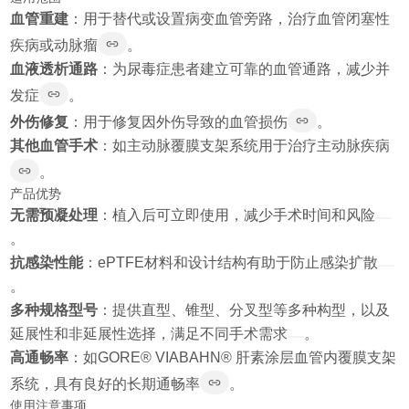
血管重建
：用于替代或设置病变血管旁路，治疗血管闭塞性
疾病或动脉瘤
。
血液透析通路
：为尿毒症患者建立可靠的血管通路，减少并
发症
。
外伤修复
：用于修复因外伤导致的血管损伤
。
其他血管手术
：如主动脉覆膜支架系统用于治疗主动脉疾病
。
产品优势
无需预凝处理
：植入后可立即使用，减少手术时间和风险
。
抗感染性能
：ePTFE材料和设计结构有助于防止感染扩散
。
多种规格型号
：提供直型、锥型、分叉型等多种构型，以及
延展性和非延展性选择，满足不同手术需求
。
高通畅率
：如GORE® VIABAHN® 肝素涂层血管内覆膜支架
系统，具有良好的长期通畅率
。
使用注意事项