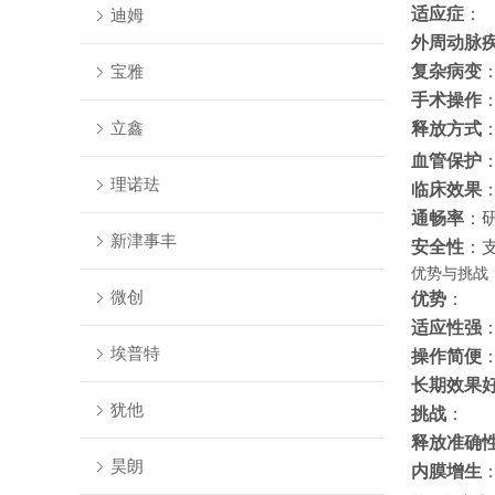
适应症
：
迪姆
外周动脉
宝雅
复杂病变
手术操作
立鑫
释放方式
血管保护
理诺珐
临床效果
通畅率
：
新津事丰
安全性
：
优势与挑战
微创
优势
：
适应性强
埃普特
操作简便
长期效果
犹他
挑战
：
释放准确
昊朗
内膜增生