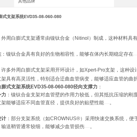
其他品牌
支架系统EVD35-08-060-080
：
：外周白膨式支架通常由镍钛合金（Nitinol）制成，这种材料
性
：镍钛合金具有良好的生物相容性，能够在体内长期稳定存在
：
：许多外周白膨式支架采用开环设计，如Xpert-Pro支架，这
支架具有高灵活性，特别适合迂曲血管病变，能够适应血管的曲
式支架系统EVD35-08-060-080
径向支撑力
：
外力
：镍钛合金支架对血管壁的作用力较低，但其抵抗压缩的刚
支架能够适应不同血管直径，提供良好的贴壁性能
。
：
设计
：部分支架系统（如CROWNUS®）采用快速交换系统，便
：输送鞘管通常较细，能够减少血管损伤
。