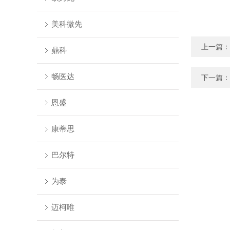
美科微先
上一篇：
鼎科
畅医达
下一篇：
恩盛
康蒂思
巴尔特
为泰
迈柯唯