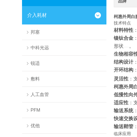
品牌
介入耗材
柯惠外周白膨式
技术特点
材料特性
邦塞
镍钛合金
形状
。
中科光远
生物相容
结构设计
锐适
开环结构
敷料
灵活性
：
柯惠外周白膨
人工血管
低慢性向
适应性
：
PFM
输送系统
快速交换
优他
输送鞘管
临床应用