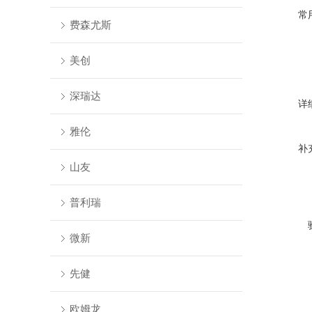
常
费森尤斯
美创
深瑞达
详
雅伦
补
山友
普利瑞
微新
先健
欧姆龙