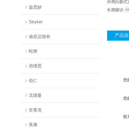
外周白膨式
益思妙
长期随访
Stryker
产品咨
迪苏迈德有
蛇牌
佰维思
您
佰仁
戈德曼
您
史塞克
联
美康