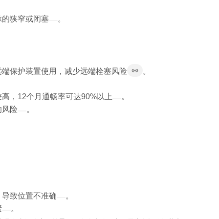
脉的狭窄或闭塞
。
。
远端保护装置使用，减少远端栓塞风险
。
，12个月通畅率可达90%以上
。
的风险
。
）导致位置不准确
。
素
。