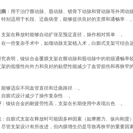
疾病
：用于治疗髂动脉、股动脉、锁骨下动脉和肾动脉等外周动
：特别适用于长段、迂曲病变，能够提供良好的支撑和通畅率
：
：支架在释放时能够自动扩张至预定直径，操作相对简单
。
：在一些复杂手术中，如颈动脉支架植入术，白膨式支架可结合
：
研究表明，镍钛合金覆膜支架在髂动脉和股动脉中的初级通畅率较高
支架的低慢性向外力和良好的贴壁性能减少了血管损伤和再狭窄
：能够适应不同血管直径和迂曲路径
。
：自膨式设计减少了操作复杂性
。
好
：镍钛合金的耐疲劳性高，支架在长期使用中表现出色
。
性
：自膨式支架在释放时可能因多种因素（如摩擦力、纵向刚度
：尽管支架设计有所改进，但内膜增生仍是导致再狭窄的重要因