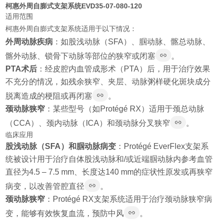
柯惠外周自膨式支架系统EVD35-07-080-120
适用范围
柯惠外周自膨式支架系统适用于以下情况：
外周动脉疾病
：如股浅动脉（SFA）、腘动脉、髂总动脉、
髂外动脉、锁骨下动脉等部位的狭窄或闭塞
。
PTA术后
：经皮腔内血管成形术（PTA）后，用于治疗效果
不充分的情况，如残余狭窄、夹层、动脉粥样硬化斑块成分
脱离造成的梗阻或再闭塞
。
颈动脉狭窄
：某些型号（如Protégé RX）适用于颈总动脉
（CCA）、颈内动脉（ICA）和颈动脉分叉狭窄
。
临床应用
股浅动脉（SFA）和腘动脉病变
：Protégé EverFlex支架系
统被设计用于治疗自体股浅动脉和/或近端腘动脉内参考血管
直径为4.5 – 7.5 mm、长度达140 mm的症状性原发或再狭窄
病变，以改善管腔直径
。
颈动脉狭窄
：Protégé RX支架系统适用于治疗颈动脉狭窄病
变，能够有效恢复血流，预防中风
。