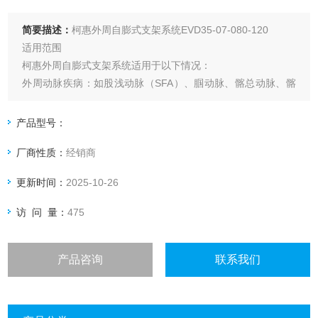
简要描述：
柯惠外周自膨式支架系统EVD35-07-080-120
适用范围
柯惠外周自膨式支架系统适用于以下情况：
外周动脉疾病：如股浅动脉（SFA）、腘动脉、髂总动脉、髂
外动脉、锁骨下动脉等部位的狭窄或闭塞。
PTA术后：经皮腔内血管成形术（PTA）后，用于治疗效果不
产品型号：
充分的情况，如残余狭窄、夹层、动脉粥样硬化斑块成分脱离
厂商性质：
经销商
造成的梗阻或再闭塞。
颈动脉狭窄：某些型号（如Protégé RX）适用于颈总动脉（C
更新时间：
2025-10-26
访 问 量：
475
产品咨询
联系我们