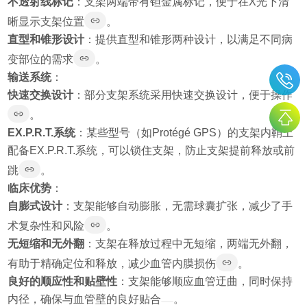
不透射线标记
：支架两端带有钽金属标记，便于在X光下清
晰显示支架位置
。
直型和锥形设计
：提供直型和锥形两种设计，以满足不同病
变部位的需求
。
输送系统
：
快速交换设计
：部分支架系统采用快速交换设计，便于操作
。
EX.P.R.T.系统
：某些型号（如Protégé GPS）的支架内鞘上
配备EX.P.R.T.系统，可以锁住支架，防止支架提前释放或前
跳
。
临床优势
：
自膨式设计
：支架能够自动膨胀，无需球囊扩张，减少了手
术复杂性和风险
。
无短缩和无外翻
：支架在释放过程中无短缩，两端无外翻，
有助于精确定位和释放，减少血管内膜损伤
。
良好的顺应性和贴壁性
：支架能够顺应血管迂曲，同时保持
内径，确保与血管壁的良好贴合
。