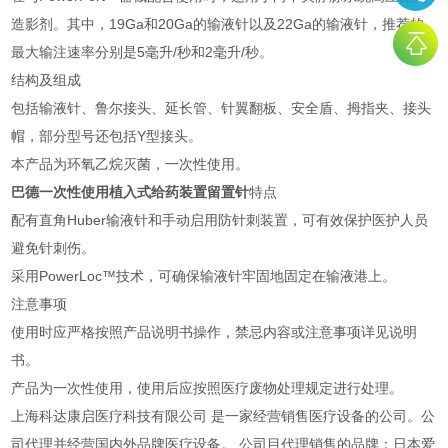
造影剂。其中，19Ga和20Ga的输液针以及22Ga的输液针，推荐的
最大输注速率分别是5毫升/秒和2毫升/秒。
结构及组成
包括输液针、鲁尔接头、延长管、针翼翻板、安全盾、拇指夹、接头
帽，部分型号还包括Y型接头。
本产品为环氧乙烷灭菌，一次性使用。
巴德一次性使用植入式给药装置留置针
特点
配有直角Huber输液针和手动启用防针刺装置，可有效保护医护人员
避免针刺伤。
采用PowerLoc™技术，可确保输液针牢固地固定在输液港上。
注意事项
使用时应严格按照产品说明书操作，禁忌内容或注意事项详见说明
书。
产品为一次性使用，使用后应按照医疗废物处理规定进行处理。
上海科达康启医疗科技有限公司 是一家经营销售医疗设备的公司。公
司代理并经营国内外品牌医疗设备。 公司目代理销售的品牌：日本爱