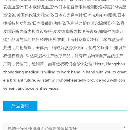
安德血压计/日本欧姆龙血压计/日本拓普康眼科检测设备/美国3M供应
室设备/美国伟伦视力筛查仪/日本八光穿刺针/日本光电心电图机/日本
捷斯特肺功能仪/日本美能肺功能仪/飞利浦监护仪卓尔除颤监护仪/丹
麦国际听力听力检查设备/丹麦麦德森听力检测等设备.如需咨询或订
购产品请与我们销售经理联系 在此,上海科达康启医疗，愿与您携手
共进，共创辉煌，全体员工竭诚为您提供便jie，优秀的服务！ 知识产
权侵权投诉: 科达康启不生产医疗产品，所有产品均来自产品的生产
厂商，代理商，经销商，如有侵权我们会尽快处理! Here, Hangzhou
zhongdeng medical is willing to work hand in hand with you to creat
e a brilliant future. All staff will wholeheartedly provide you with con
venient and excellent services!
产品咨询