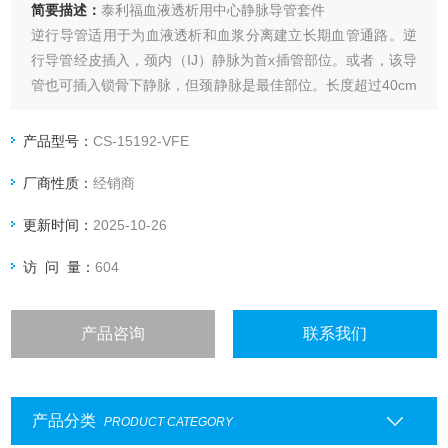
简要描述：
泰利福血液透析用中心静脉导管套件
逆行导管适用于为血液透析和血浆分离建立长期血管通路。逆
行导管经皮插入，颈内（IJ）静脉为首x插管部位。或者，该导
管也可插入锁骨下静脉，但颈静脉是最佳部位。长度超过40cm
的导管适用于插入股静脉。逆行导管专用于成人患者。顺行导
管适用于为血液透析和血浆分离建立长期血管通路。顺行导管
产品型号：
CS-15192-VFE
经皮插入，颈内（IJ）静脉为首xu插管位。或者，该导管也可
厂商性质：
经销商
插入锁骨下静脉，但颈静脉是最佳
更新时间：
2025-10-26
访 问 量：
604
产品咨询
联系我们
产品分类
PRODUCT CATEGORY