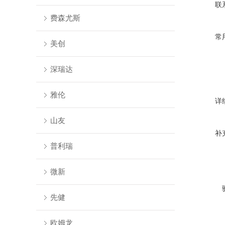
联
费森尤斯
常
美创
深瑞达
雅伦
详
山友
补
普利瑞
微新
先健
欧姆龙