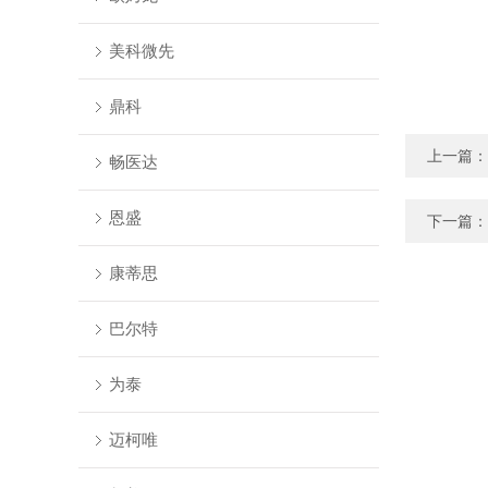
美科微先
鼎科
上一篇：
畅医达
恩盛
下一篇：
康蒂思
巴尔特
为泰
迈柯唯