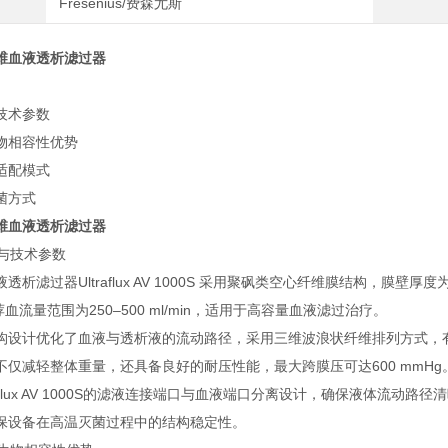
Fresenius/费森尤斯
维血液透析滤过器
技术参数
物相容性优势
适配模式
菌方式
维血液透析滤过器
构与技术参数
透析滤过器Ultraflux AV 1000S 采用聚砜类空心纤维膜结构，膜壁厚
推荐血流量范围为250–500 ml/min，适用于高容量血液滤过治疗。
构设计优化了血液与透析液的流动路径，采用三维波浪状纤维排列方式，
不仅减轻整体重量，还具备良好的耐压性能，最大跨膜压可达600 mmHg
raflux AV 1000S的滤液连接端口与血液端口分离设计，确保液体流
保设备在高温灭菌过程中的结构稳定性。