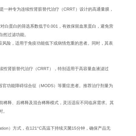
one®膜材料，这是一种专为连续性肾脏替代治疗（CRRT）设计的高通量膜，
时对白蛋白的筛选系数低于0.001，有效保留血浆蛋白，避免营
的自然过滤功能。
应风险，适用于免疫功能低下或病情危重的患者。同时，其表
患者的连续性肾脏替代治疗（CRRT），特别适用于高容量血液滤过
官功能障碍综合征（MODS）等重症患者。推荐治疗剂量为
。
trate系列，支持前稀释、后稀释及混合稀释模式，灵活适应不同临床需求。其
时。
erilization）方式，在121°C高温下持续灭菌15分钟，确保产品无