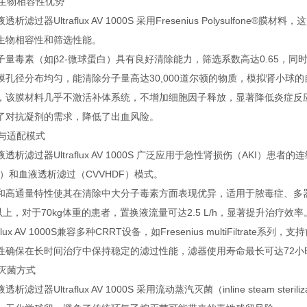
与生物相容性优势
析滤过器Ultraflux AV 1000S 采用Fresenius Polysulf
生物相容性和筛选性能。
子量毒素（如β2-微球蛋白）具有良好清除能力，筛选系数高达0.65，同
膜孔径分布均匀，能清除分子量高达30,000道尔顿的物质，模拟肾小球
，该膜材料几乎不激活补体系统，不增加细胞因子释放，显著降低炎症反
了对抗凝剂的需求，降低了出血风险。
用与适配模式
透析滤过器Ultraflux AV 1000S 广泛应用于急性肾损伤（AKI）
VH）和血液透析滤过（CVVHDF）模式。
和高通量特性使其在清除中大分子毒素方面表现优异，适用于脓毒症、多器
h/kg以上，对于70kg体重的患者，置换液流量可达2.5 L/h，显著提升治疗效率
aflux AV 1000S兼容多种CRRT设备，如Fresenius multiFil
性确保在长时间治疗中保持稳定的滤过性能，滤器使用寿命最长可达72小
与灭菌方式
析滤过器Ultraflux AV 1000S 采用流动蒸汽灭菌（inline steam st