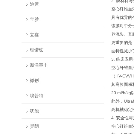
2. 膜材料
迪姆
空心纤维血液透
具有优异的
宝雅
该膜对中分
养流失。其
立鑫
更重要的是
理诺珐
面特性减少
3. 临床应
新津事丰
空心纤维血液
（HV-CV
微创
其高膜面积
20 ml/
埃普特
此外，Ultr
高机械稳定
犹他
4. 安全性
昊朗
空心纤维血液透