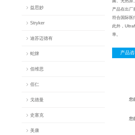
菌、无热原
益思妙
产品在出厂
符合国际医疗
Stryker
此外，Ult
率。
迪苏迈德有
产品咨
蛇牌
佰维思
佰仁
您
戈德曼
史塞克
您
美康