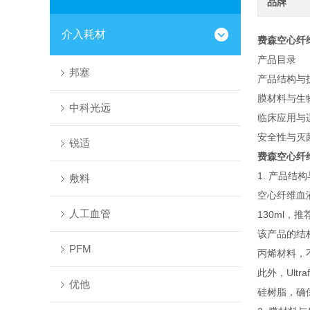
品牌
介入耗材
费森空心纤
产品目录
邦塞
产品结构与
膜材料与生
中科光远
临床应用与
安全性与灭
锐适
费森空心纤
1. 产品结
敷料
空心纤维血液
人工血管
130ml，
该产品的结
PFM
丙烯材料，
此外，Ult
优他
硅树脂，确