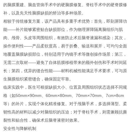
的脑膜重建、脑血管病手术中的硬脑膜修复、脊柱手术中的硬脊膜修
补，以及先天性脑膜缺损的矫治等多种场景。
相较于传统修复方案，该产品具有多重手术优势：首先，即刻屏障功
能——补片能够紧密贴合缺损部位，作为物理屏障隔离脑组织与肌
肉、颅骨、头皮等周围组织，有效防止术后脑脊液漏和感染；其次，
操作便利性——产品柔软度高，易于折叠、输送和展开，可均匀全面
地覆盖脑膜缺损部位，特别适用于内镜手术等微创操作场景；第三，
无需二次取材——避免了自体筋膜移植带来的额外创伤和手术时间延
长；第四，优异的缝合性能——材料机械性能满足手术要求，可与原
生脑膜组织紧密缝合，确保固定牢靠。
临床实践中，医生可根据缺损大小、位置及周围组织状态选择不同规
格（如50mm×90mm、60mm×80mm、70mm×70mm、7cm×8cm
等）的补片，实现个体化精准修复。对于颅脑手术，多选择薄型、柔
韧性高的材料以减少对脑组织的压迫；对于脊柱手术，则需兼顾抗撕
裂性和贴合性，确保术后脑脊液密封效果。
安全性与降解机制