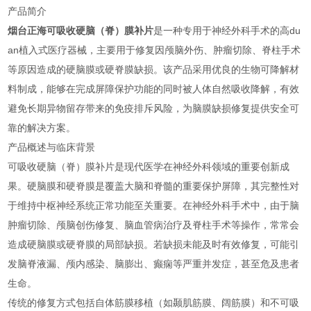
产品简介
烟台正海可吸收硬脑（脊）膜补片
是一种专用于神经外科手术的高du
an植入式医疗器械，主要用于修复因颅脑外伤、肿瘤切除、脊柱手术
等原因造成的硬脑膜或硬脊膜缺损。该产品采用优良的生物可降解材
料制成，能够在完成屏障保护功能的同时被人体自然吸收降解，有效
避免长期异物留存带来的免疫排斥风险，为脑膜缺损修复提供安全可
靠的解决方案。
产品概述与临床背景
可吸收硬脑（脊）膜补片是现代医学在神经外科领域的重要创新成
果。硬脑膜和硬脊膜是覆盖大脑和脊髓的重要保护屏障，其完整性对
于维持中枢神经系统正常功能至关重要。在神经外科手术中，由于脑
肿瘤切除、颅脑创伤修复、脑血管病治疗及脊柱手术等操作，常常会
造成硬脑膜或硬脊膜的局部缺损。若缺损未能及时有效修复，可能引
发脑脊液漏、颅内感染、脑膨出、癫痫等严重并发症，甚至危及患者
生命。
传统的修复方式包括自体筋膜移植（如颞肌筋膜、阔筋膜）和不可吸