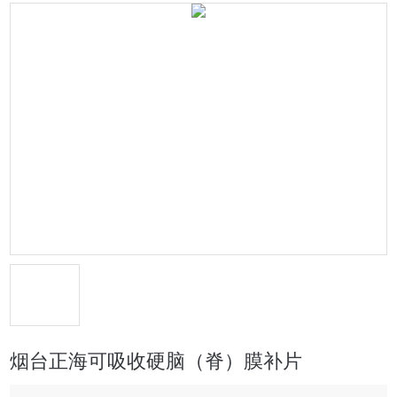
烟台正海可吸收硬脑（脊）膜补片