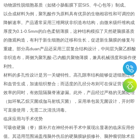
动物源性脱细胞基质（如猪小肠黏膜下层SIS、牛心包等）制成。
以合成材料为例，聚乳酸作为原料具有优异的生物相容性和可调控的
降解速率。产品通常采用三维网状非织造布结构，由微米级纤维构成
厚度为0.1-0.5mm的白色柔韧薄膜，这种结构模拟了天然硬脑膜基质
的微观构造，有利于新生细胞的迁移和生长，促进新生脑膜的修复与
重建。部分高duan产品还采用三层复合结构设计，中间层为聚乙醇酸
非织造布，两侧为聚乳酸-己内酯共聚物薄膜，兼具机械强度和操作便
利性。
材料的多孔性设计是另一关键特性。高孔隙率结构能够促进细胞迁移
和血管生成，加速组织整合；而适度的孔径分布则可在保证营养交换
效率的同时，有效阻隔脑脊液渗漏。此外，产品经过严格的无菌处理
（如环氧乙烷灭菌或伽马射线灭菌），采用单包装无菌设计，开封即
可直接使用，无需二次清洗消毒。
临床应用与手术优势
可吸收硬脑（脊）膜补片在神经外科手术中展现出显著的临床应用价
值。其适用范围涵盖颅脑外伤后的硬脑膜缺损修补、脑肿瘤切除术后