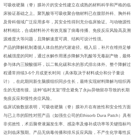
可吸收硬脑（脊）膜补片的安全性建立在成熟的材料科学和严格的临
床验证基础之上。聚乳酸等可吸收聚合物材料已在腹部外科、胸外科
及骨科领域广泛应用多年，其安全性得到充分临床验证。与动物源性
材料相比，合成材料补片有效克服了病毒传播、免疫反应风险高及溯
源难度大等问题，且降解速度可调、结构可设计性强。
产品的降解机制遵循人体自然的代谢途径。植入后，补片在维持足够
机械强度的同时，通过水解作用逐步降解为乳酸等无毒副产物，最终
参与体内三羧酸循环，以二氧化碳和水的形式排出体外。整个降解过
程通常持续3-6个月或更长时间（具体取决于材料成分和分子量设
计），在此期间新生脑膜组织同步生长，最终实现材料降解与组织再
生的无缝衔接。这种"临时支架"理念避免了永jiu异物留存导致的长期
免疫反应和慢性炎症风险。
临床试验数据表明，可吸收硬脑（脊）膜补片在有效性和安全性方面
与已上市的阳性对照产品（如强生公司的Ethisorb Dura Patch）具有
非劣效性，术后脑脊液漏发生率、感染率及修补成功率等关键指标均
达到临床预期。产品无病毒传播和排斥反应风险，不产生化学毒性反