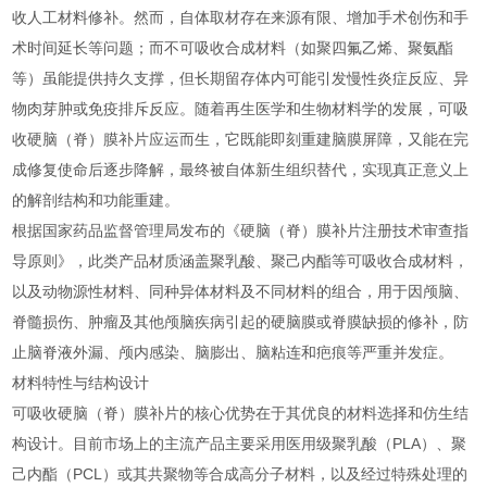
收人工材料修补。然而，自体取材存在来源有限、增加手术创伤和手
术时间延长等问题；而不可吸收合成材料（如聚四氟乙烯、聚氨酯
等）虽能提供持久支撑，但长期留存体内可能引发慢性炎症反应、异
物肉芽肿或免疫排斥反应。随着再生医学和生物材料学的发展，可吸
收硬脑（脊）膜补片应运而生，它既能即刻重建脑膜屏障，又能在完
成修复使命后逐步降解，最终被自体新生组织替代，实现真正意义上
的解剖结构和功能重建。
根据国家药品监督管理局发布的《硬脑（脊）膜补片注册技术审查指
导原则》，此类产品材质涵盖聚乳酸、聚己内酯等可吸收合成材料，
以及动物源性材料、同种异体材料及不同材料的组合，用于因颅脑、
脊髓损伤、肿瘤及其他颅脑疾病引起的硬脑膜或脊膜缺损的修补，防
止脑脊液外漏、颅内感染、脑膨出、脑粘连和疤痕等严重并发症。
材料特性与结构设计
可吸收硬脑（脊）膜补片的核心优势在于其优良的材料选择和仿生结
构设计。目前市场上的主流产品主要采用医用级聚乳酸（PLA）、聚
己内酯（PCL）或其共聚物等合成高分子材料，以及经过特殊处理的