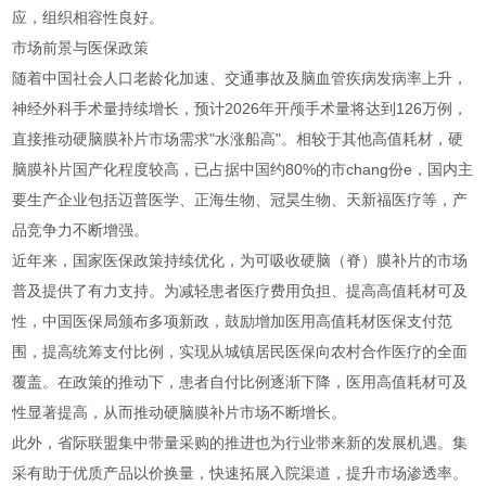
应，组织相容性良好。
市场前景与医保政策
随着中国社会人口老龄化加速、交通事故及脑血管疾病发病率上升，
神经外科手术量持续增长，预计2026年开颅手术量将达到126万例，
直接推动硬脑膜补片市场需求"水涨船高"。相较于其他高值耗材，硬
脑膜补片国产化程度较高，已占据中国约80%的市chang份e，国内主
要生产企业包括迈普医学、正海生物、冠昊生物、天新福医疗等，产
品竞争力不断增强。
近年来，国家医保政策持续优化，为可吸收硬脑（脊）膜补片的市场
普及提供了有力支持。为减轻患者医疗费用负担、提高高值耗材可及
性，中国医保局颁布多项新政，鼓励增加医用高值耗材医保支付范
围，提高统筹支付比例，实现从城镇居民医保向农村合作医疗的全面
覆盖。在政策的推动下，患者自付比例逐渐下降，医用高值耗材可及
性显著提高，从而推动硬脑膜补片市场不断增长。
此外，省际联盟集中带量采购的推进也为行业带来新的发展机遇。集
采有助于优质产品以价换量，快速拓展入院渠道，提升市场渗透率。