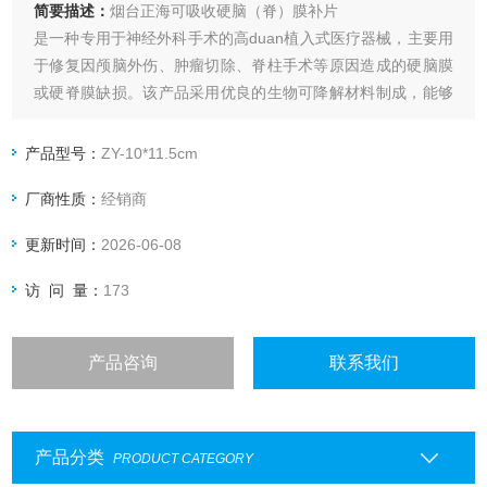
简要描述：
烟台正海可吸收硬脑（脊）膜补片
是一种专用于神经外科手术的高duan植入式医疗器械，主要用
于修复因颅脑外伤、肿瘤切除、脊柱手术等原因造成的硬脑膜
或硬脊膜缺损。该产品采用优良的生物可降解材料制成，能够
在完成屏障保护功能的同时被人体自然吸收降解，有效避免长
期异物留存带来的免疫排斥风险，为脑膜缺损修复提供安全可
产品型号：
ZY-10*11.5cm
靠的解决方案。
厂商性质：
经销商
更新时间：
2026-06-08
访 问 量：
173
产品咨询
联系我们
产品分类
PRODUCT CATEGORY