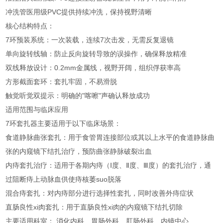
冲洗管
医用级PVC
提供持续冲洗，保持视野清晰
核心结构特点：
7环预装系统：一次装载，连续7次击发，无需反复退镜
单向旋转线轴：防止反向旋转导致的误操作，确保释放精准
双线释放设计：0.2mm金属线，视野开阔，组织俘获率高
方形截面套环：套扎牢固，不易滑脱
触觉听觉双提示：明确的"喀嚓"声确认释放成功
适用范围与临床应用
7环套扎器主要适用于以下临床场景：
食道静脉曲张套扎：用于食管胃连接部位或其以上水平的食道静脉曲
张的内窥镜下结扎治疗，预防曲张静脉破裂出血
内痔套扎治疗：适用于各期内痔（Ⅰ度、Ⅱ度、Ⅲ度）的套扎治疗，通
过阻断痔上动脉血供使痔核萎suo脱落
混合痔套扎：对内痔部分进行选择性套扎，同时改善外痔症状
直肠良性xi肉套扎：用于直肠良性xi肉的内窥镜下结扎切除
主要适用科室： 消化内科、胃肠外科、肛肠外科、内镜中心