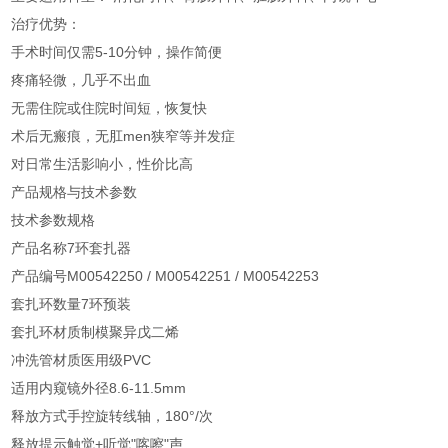
治疗优势：
手术时间仅需5-10分钟，操作简便
疼痛轻微，几乎不出血
无需住院或住院时间短，恢复快
术后无瘢痕，无肛men狭窄等并发症
对日常生活影响小，性价比高
产品规格与技术参数
技术参数
规格
产品名称
7环套扎器
产品编号
M00542250 / M00542251 / M00542253
套扎环数量
7环预装
套扎环材质
制模聚异戊二烯
冲洗管材质
医用级PVC
适用内窥镜外径
8.6-11.5mm
释放方式
手控旋转线轴，180°/次
释放提示
触觉+听觉"喀嚓"声