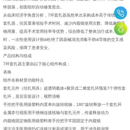
终脱落，创面组织自动修复愈合。
从临床经济学角度分析，7环套扎器虽然单次采购成本高于传统单发
套扎器，但其显著缩短手术时间、减少内窥镜使用次数、降低麻醉药
物用量、提高手术室周转率等优势，综合降低了整体治疗成本。同
时，一次性使用设计彻di杜绝了因器械清洗消毒不彻di导致的交叉感
染风险，保障了患者安全。
产品结构与组成
7环套扎器主要由以下核心组件构成：
表格
组件名称
材质
功能特点
套扎元件（结扎用具）
超透明载体+聚异戊二烯套扎环
预装7个弹性套
扎环，居后安装设计，视野清晰
手控把手
医用级塑料
内置单向旋转线轴，180°旋转释放一个套扎环
金属牵引线
医用不锈钢
连接线轴与套扎元件，传递释放动力
内窥镜固定物
医用级塑料
将手控把手牢固固定于内窥镜
灌注活关
医用级PVC
连接注射器或灌注管，用于冲洗和润滑