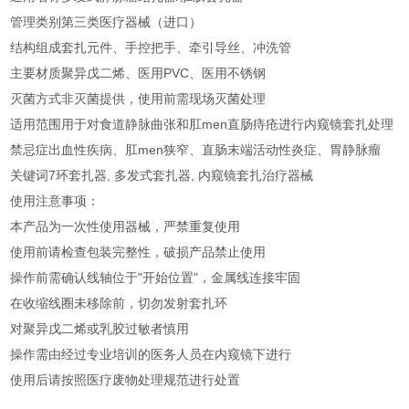
管理类别
第三类医疗器械（进口）
结构组成
套扎元件、手控把手、牵引导丝、冲洗管
主要材质
聚异戊二烯、医用PVC、医用不锈钢
灭菌方式
非灭菌提供，使用前需现场灭菌处理
适用范围
用于对食道静脉曲张和肛men直肠痔疮进行内窥镜套扎处理
禁忌症
出血性疾病、肛men狭窄、直肠末端活动性炎症、胃静脉瘤
关键词
7环套扎器, 多发式套扎器, 内窥镜套扎治疗器械
使用注意事项：
本产品为一次性使用器械，严禁重复使用
使用前请检查包装完整性，破损产品禁止使用
操作前需确认线轴位于"开始位置"，金属线连接牢固
在收缩线圈未移除前，切勿发射套扎环
对聚异戊二烯或乳胶过敏者慎用
操作需由经过专业培训的医务人员在内窥镜下进行
使用后请按照医疗废物处理规范进行处置