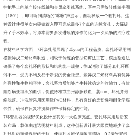
控把手上的单向旋转线轴和金属牵引线系统，医生只需旋转线轴半圈
（180°），即可听到清晰的"喀嚓"声提示，自动释放一个套扎环。这
种设计使得单次内窥镜置入即可完成最多7个点的连续套扎，大幅提
升了手术效率，将原本需要多次进镜的操作简化为一次流畅的治疗过
程。
在材料科学方面，7环套扎器展现了卓yue的工程品质。套扎环采用制
模聚异戊二烯材料制造，相较于传统的管型切剪法工艺，模压塑造法
确保了每个套扎环的形状和结构统一规整，彻di消除了部分套扎环厚
薄不一、受力不均及易于断裂的安全隐患。聚异戊二烯材料具有优异
的弹性和生物相容性，套扎释放后能够产生持续稳定的收缩力，有效
阻断病变组织的血供，促使痔核或曲张静脉缺血、萎suo、坏死并最
终脱落。冲洗管采用医用级PVC材料，具有良好的柔韧性和耐化学腐
蚀性，确保在反复冲洗操作中保持稳定的性能。
7环套扎器的视野优化设计是其另一大临床亮点。套扎环采用居后安
装布局，载体由超透明材料制成，这种创新设计最大限度地减少了套
扎环对内窥镜视野的干扰，使结扎区域保持敞亮清晰。0.2毫米双线