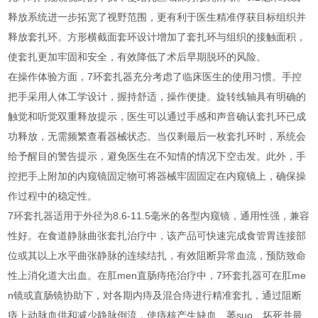
释放系统进一步拓宽了视野范围，更有利于医生精准俘获目标组织并
释放套扎环。方形横截面套环设计增加了套扎环与组织的接触面积，
使套扎更加牢固和安全，有效降低了术后早期脱环的风险。
在操作体验方面，7环套扎器充分考虑了临床医生的使用习惯。手控
把手采用人体工学设计，握持舒适，操作便捷。旋转线轴具有明确的
触觉和听觉双重释放提示，医生可以通过手感和声音确认套扎环已成
功释放，无需频繁查看器械状态。当仅剩最后一枚套扎环时，系统会
给予醒目的警告提示，避免医生在不知情的情况下空击发。此外，手
控把手上附加的内窥镜固定物可将器械牢固固定在内窥镜上，确保操
作过程中的稳定性。
7环套扎器适用于外径为8.6-11.5毫米的各型内窥镜，通用性强，兼容
性好。在食道静脉曲张套扎治疗中，该产品可快速完成食管胃连接部
位或其以上水平曲张静脉的连续结扎，有效阻断异常血流，预防致命
性上消化道大出血。在肛men直肠痔疮治疗中，7环套扎器可在肛me
n镜或直肠镜协助下，对各期内痔及混合痔进行精准套扎，通过阻断
痔上动脉血供和减少静脉倒流，使痔核产生缺血、萎suo、坏死并最