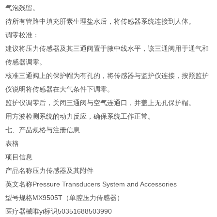
气泡残留。
待所有管路中填充肝素生理盐水后，将传感器系统连接到人体。
调零校准：
建议将压力传感器及其三通阀置于腋中线水平，该三通阀用于通气和
传感器调零。
核准三通阀上的保护帽为有孔的，将传感器与监护仪连接，按照监护
仪说明将传感器在大气条件下调零。
监护仪调零后，关闭三通阀与空气连通口，并盖上无孔保护帽。
用方波检测系统的动力反应，确保系统工作正常。
七、产品规格与注册信息
表格
项目
信息
产品名称
压力传感器及其附件
英文名称
Pressure Transducers System and Accessories
型号规格
MX9505T（单腔压力传感器）
医疗器械唯yi标识
50351688503990