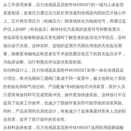
从工作原理来看，压力传感器及其附件MX9505T的一端与人体血管
直接相连，血液压力通过压力延长管传递到传感器内部的芯片核心件
上。芯片将生理压力（机械压力）精准地转化为电能信号，再通过监
护仪上的IBP（有创血压）模块转化为直观的波形符号和数值显示，
使临床医生能够根据血压变化随时了解患者的血流动力学状态，及时
做出诊疗决策。这种实时、连续的监测方式相比传统的无创血压测
量，能够更准确地反映患者在手术或危重症状态下的真实血压水平，
为临床诊断、治疗和预后评估提供客观依据。
在结构设计上，压力传感器及其附件MX9505T采用一体化传感器设
计理念，将冲洗阀和三通阀门集成于同一装置中，极大地简化了系统
的初始化和除气泡过程。产品配备*专li的旋钮式冲洗装置，医护人员
只需简单旋转即可完成管路冲洗，操作更加快捷高效。这种设计不仅
提高了临床工作效率，也减少了因操作复杂而可能导致的误差风险。
同时，产品采用闭合系统设计，有效减少了血液暴露对医务人员的职
业危害，提升了医疗操作的安全性。
从材料选择角度，压力传感器及其附件MX9505T选用医用级聚碳酸