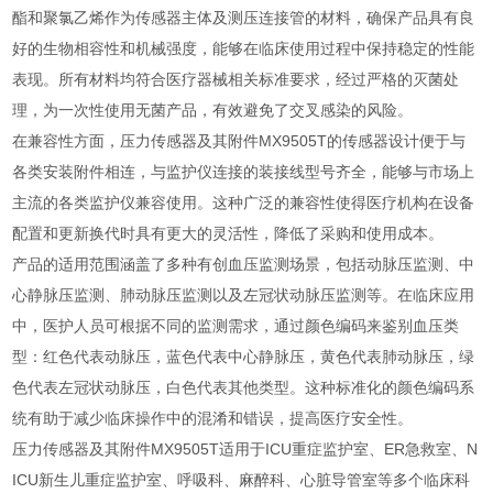
酯和聚氯乙烯作为传感器主体及测压连接管的材料，确保产品具有良
好的生物相容性和机械强度，能够在临床使用过程中保持稳定的性能
表现。所有材料均符合医疗器械相关标准要求，经过严格的灭菌处
理，为一次性使用无菌产品，有效避免了交叉感染的风险。
在兼容性方面，压力传感器及其附件MX9505T的传感器设计便于与
各类安装附件相连，与监护仪连接的装接线型号齐全，能够与市场上
主流的各类监护仪兼容使用。这种广泛的兼容性使得医疗机构在设备
配置和更新换代时具有更大的灵活性，降低了采购和使用成本。
产品的适用范围涵盖了多种有创血压监测场景，包括动脉压监测、中
心静脉压监测、肺动脉压监测以及左冠状动脉压监测等。在临床应用
中，医护人员可根据不同的监测需求，通过颜色编码来鉴别血压类
型：红色代表动脉压，蓝色代表中心静脉压，黄色代表肺动脉压，绿
色代表左冠状动脉压，白色代表其他类型。这种标准化的颜色编码系
统有助于减少临床操作中的混淆和错误，提高医疗安全性。
压力传感器及其附件MX9505T适用于ICU重症监护室、ER急救室、N
ICU新生儿重症监护室、呼吸科、麻醉科、心脏导管室等多个临床科