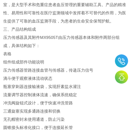
室，是大型手术和危重症患者血压管理的重要辅助工具。产品的精准
性、易用性和可靠性在医疗监测领域中发挥着不可替代的作用，为医
生提供了可靠的血压监测手段，为患者的生命安全保驾护航。
三、产品结构组成
压力传感器及其附件MX9505T由压力传感器本体和附件两部分组
成，具体结构如下：
表格
组件
组成部件
功能说明
压力传感器
管路
连接血管与传感器，传递压力信号
滴斗
便于观察液体流动状态
瓶塞穿刺器
连接输液袋，实现肝素盐水灌注
流量调节器
控制液体流速，确保系统稳定
冲洗阀
旋钮式设计，便于快速冲洗管路
三通旋塞
实现多通路连接和切换
无孔帽
密封未使用通道，防止污染
圆锥接头
标准化接口，便于连接延长管