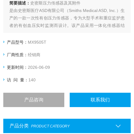
简要描述：
史密斯压力传感器及其附件
是由史密斯医疗ASD有限公司（Smiths Medical ASD, Inc.）生
产的一款一次性有创压力传感器，专为大型手术和重症监护患
者的有创血压实时监测而设计。该产品采用一体化传感器结
构，集冲洗阀与三通阀门于一体，通过将血液压力转化为电能
信号，经由监护仪IBP模块呈现直观的波形数据，为临床医生
产品型号：
MX9505T
提供精准、连续的血压监测支持
厂商性质：
经销商
更新时间：
2026-06-09
访 问 量：
140
产品咨询
联系我们
产品分类
PRODUCT CATEGORY