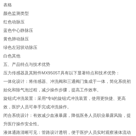
表格
颜色
监测类型
红色
动脉压
蓝色
中心静脉压
黄色
肺动脉压
绿色
左冠状动脉压
白色
其他
五、产品特点与技术优势
压力传感器及其附件MX9505T具有以下显著特点和技术优势：
一体化设计：将传感器、冲洗阀和三通阀门集成于一体，简化系统初
始化和除气泡过程，减少操作步骤，提高工作效率。
旋钮式冲洗装置：采用*专li的旋钮式冲洗装置，使用更快捷、更高
效，医护人员可单手完成冲洗操作。
闭合系统设计：有效减少血液暴露，降低医务人员职业暴露风险，提
升医疗操作安全性。
液体通路清晰可见：管路设计透明，便于医护人员实时观察液体流动