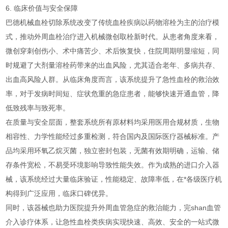
6. 临床价值与安全保障
巴德机械血栓切除系统改变了传统血栓疾病以药物溶栓为主的治疗模
式，推动外周血栓治疗进入机械微创取栓新时代。从患者角度来看，
微创穿刺创伤小、术中痛苦少、术后恢复快，住院周期明显缩短，同
时规避了大剂量溶栓药带来的出血风险，尤其适合老年、多病共存、
出血高风险人群。从临床角度而言，该系统提升了急性血栓的救治效
率，对于发病时间短、症状危重的急症患者，能够快速开通血管，降
低致残率与致死率。
在质量与安全层面，整套系统所有原材料均采用医用合规材质，生物
相容性、力学性能经过多重检测，符合国内及国际医疗器械标准。产
品均采用环氧乙烷灭菌，独立密封包装，无菌有效期明确，运输、储
存条件宽松，不易受环境影响导致性能失效。作为成熟的进口介入器
械，该系统经过大量临床验证，性能稳定、故障率低，在*各级医疗机
构得到广泛应用，临床口碑优异。
同时，该器械也助力医院提升外周血管急症的救治能力，完shan血管
介入诊疗体系，让急性血栓类疾病实现快速、高效、安全的一站式微