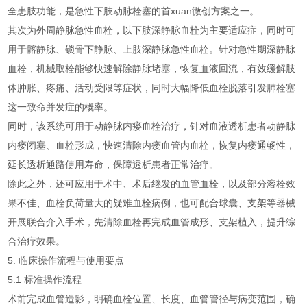
全患肢功能，是急性下肢动脉栓塞的首xuan微创方案之一。
其次为外周静脉急性血栓，以下肢深静脉血栓为主要适应症，同时可
用于髂静脉、锁骨下静脉、上肢深静脉急性血栓。针对急性期深静脉
血栓，机械取栓能够快速解除静脉堵塞，恢复血液回流，有效缓解肢
体肿胀、疼痛、活动受限等症状，同时大幅降低血栓脱落引发肺栓塞
这一致命并发症的概率。
同时，该系统可用于动静脉内瘘血栓治疗，针对血液透析患者动静脉
内瘘闭塞、血栓形成，快速清除内瘘血管内血栓，恢复内瘘通畅性，
延长透析通路使用寿命，保障透析患者正常治疗。
除此之外，还可应用于术中、术后继发的血管血栓，以及部分溶栓效
果不佳、血栓负荷量大的疑难血栓病例，也可配合球囊、支架等器械
开展联合介入手术，先清除血栓再完成血管成形、支架植入，提升综
合治疗效果。
5. 临床操作流程与使用要点
5.1 标准操作流程
术前完成血管造影，明确血栓位置、长度、血管管径与病变范围，确