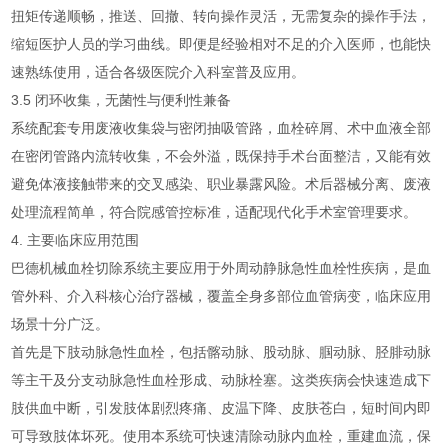
扭矩传递顺畅，推送、回撤、转向操作灵活，无需复杂的操作手法，
缩短医护人员的学习曲线。即便是经验相对不足的介入医师，也能快
速熟练使用，适合各级医院介入科室普及应用。
3.5 闭环收集，无菌性与便利性兼备
系统配套专用废液收集袋与密闭抽吸管路，血栓碎屑、术中血液全部
在密闭管路内流转收集，不会外溢，既保持手术台面整洁，又能有效
避免体液接触带来的交叉感染、职业暴露风险。术后器械分离、废液
处理流程简单，符合院感管控标准，适配现代化手术室管理要求。
4. 主要临床应用范围
巴德机械血栓切除系统主要应用于外周动静脉急性血栓性疾病，是血
管外科、介入科核心治疗器械，覆盖全身多部位血管病变，临床应用
场景十分广泛。
首先是下肢动脉急性血栓，包括髂动脉、股动脉、腘动脉、胫腓动脉
等主干及分支动脉急性血栓形成、动脉栓塞。这类疾病会快速造成下
肢供血中断，引发肢体剧烈疼痛、皮温下降、皮肤苍白，短时间内即
可导致肢体坏死。使用本系统可快速清除动脉内血栓，重建血流，保