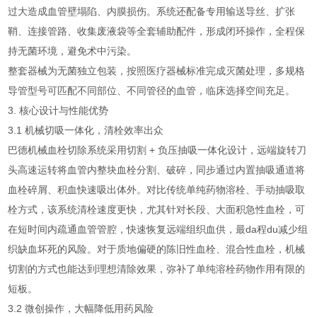
过大造成血管壁塌陷、内膜损伤。系统还配备专用输送导丝、扩张
鞘、连接管路、收集废液袋等全套辅助配件，形成闭环操作，全程保
持无菌环境，避免术中污染。
整套器械为无菌独立包装，按照医疗器械标准完成灭菌处理，多规格
导管型号可匹配不同部位、不同管径的血管，临床选择空间充足。
3. 核心设计与性能优势
3.1 机械切吸一体化，清栓效率出众
巴德机械血栓切除系统采用切割 + 负压抽吸一体化设计，远端旋转刀
头高速运转将血管内整块血栓分割、破碎，同步通过内置抽吸通道将
血栓碎屑、积血快速吸出体外。对比传统单纯药物溶栓、手动抽吸取
栓方式，该系统清栓速度更快，尤其针对长段、大面积急性血栓，可
在短时间内疏通血管管腔，快速恢复远端组织血供，最da程du减少组
织缺血坏死的风险。对于质地偏硬的陈旧性血栓、混合性血栓，机械
切割的方式也能达到理想清除效果，弥补了单纯溶栓药物作用有限的
短板。
3.2 微创操作，大幅降低用药风险