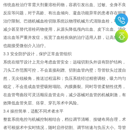
传统血栓治疗常需大剂量溶栓药物，容易引发出血、过敏、全身不良
反应等问题，对于高龄、有出血倾向、凝血功能异常的患者存在明显
治疗限制。巴德机械血栓切除系统以物理机械方式清除血栓，可显著
减少甚至替代溶栓药物使用，从源头降低颅内出血、皮下出血、消化
道出血等严重并发症，拓宽了血栓疾病的治疗适用人群，让高危患者
也能接受微创介入治疗。
3.3 安全防护设计，保护正常血管组织
系统在细节设计上充分考虑血管安全：远端切割头外设有防护结构，
刀头工作范围可控，不会直接剐蹭、切割血管内壁；导管软头过渡自
然，无尖锐棱角，推送过程温和；负压系统经过精密调校，吸力均匀
稳定，不会造成血管壁吸附塌陷、内膜撕裂。同时导管柔韧性优秀，
在血管弯曲段可灵活顺应血管走向，减少器械对血管的机械刺激，有
效降低血管夹层、痉挛、穿孔等术中风险。
3.4 操控简单，适配不同术者水平
整套系统电控与机械控制相结合，档位调节清晰、按键布局合理，术
者可根据术中实时情况，随时启停切割、调节转速与负压大小。导管