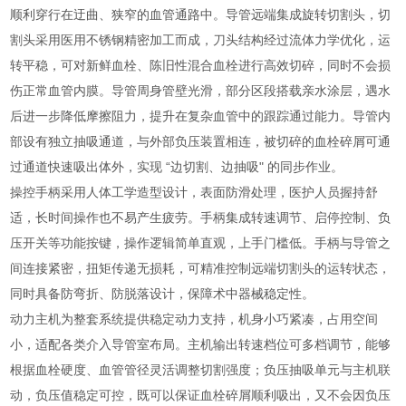
顺利穿行在迂曲、狭窄的血管通路中。导管远端集成旋转切割头，切
割头采用医用不锈钢精密加工而成，刀头结构经过流体力学优化，运
转平稳，可对新鲜血栓、陈旧性混合血栓进行高效切碎，同时不会损
伤正常血管内膜。导管周身管壁光滑，部分区段搭载亲水涂层，遇水
后进一步降低摩擦阻力，提升在复杂血管中的跟踪通过能力。导管内
部设有独立抽吸通道，与外部负压装置相连，被切碎的血栓碎屑可通
过通道快速吸出体外，实现 “边切割、边抽吸" 的同步作业。
操控手柄采用人体工学造型设计，表面防滑处理，医护人员握持舒
适，长时间操作也不易产生疲劳。手柄集成转速调节、启停控制、负
压开关等功能按键，操作逻辑简单直观，上手门槛低。手柄与导管之
间连接紧密，扭矩传递无损耗，可精准控制远端切割头的运转状态，
同时具备防弯折、防脱落设计，保障术中器械稳定性。
动力主机为整套系统提供稳定动力支持，机身小巧紧凑，占用空间
小，适配各类介入导管室布局。主机输出转速档位可多档调节，能够
根据血栓硬度、血管管径灵活调整切割强度；负压抽吸单元与主机联
动，负压值稳定可控，既可以保证血栓碎屑顺利吸出，又不会因负压