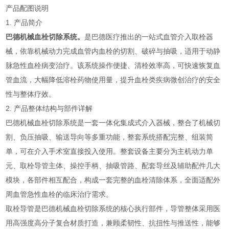
产品配图说明
1. 产品简介
巴德机械血栓切除系统。
是巴德医疗推出的一站式血管介入取栓器
械，依靠机械动力完成血管内血栓的切割、破碎与抽吸，适用于动静
脉急性血栓病变治疗。该系统操作便捷、清栓效率高，可快速恢复血
管血流，大幅降低溶栓药物使用量，提升血栓类疾病微创治疗的安全
性与整体疗效。
2. 产品整体结构与部件详解
巴德机械血栓切除系统是一套一体化集成式介入器械，整合了机械切
割、负压抽吸、输送导向等多重功能，整套系统搭配完整、组装简
单，可在介入手术室直接投入使用。整套设备主要分为主机动力单
元、取栓导管主体、操控手柄、抽吸管路、配套导丝及辅助配件几大
模块，各部件相互配合，构成一套完整的血栓清除体系，全面适配外
周血管急性血栓的临床治疗需求。
取栓导管是巴德机械血栓切除系统的核心执行部件，导管整体采用医
用高强度高分子复合材质打造，兼顾柔韧性、抗扭性与推送性，能够