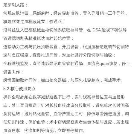
定穿刺入路；
常规皮肤消毒、局部麻醉，经皮穿刺血管，置入导引鞘与工作导丝，
将导丝穿过血栓段建立工作通路；
沿导丝送入巴德机械血栓切除系统取栓导管，在 DSA 透视下确认导
管远端切割头精准抵达血栓起始位置；
连接动力主机与负压抽吸装置，开启设备，根据血栓硬度调节切割转
速与负压强度，缓慢推进导管，对血栓进行分段切割与抽吸；
全程透视监测，直至造影显示血管管腔通畅、血流完quan恢复，停止
设备工作；
缓慢回撤取栓导管，撤出整套器械，加压包扎穿刺点，完成手术。
5.2 核心使用要点
操作全程必须在数字减影透视下进行，实时观察导管位置与血管形
态，禁止盲目推送；针对长段血栓建议分段取栓，避免单次长时间高
负荷运转；遇到钙化血管、血管严重迂曲时，降低导管推进速度，调
低切割转速，保护血管；术中密切观察患者生命体征与反应，若出现
血管痉挛、疼痛加剧等情况，立即暂停操作。